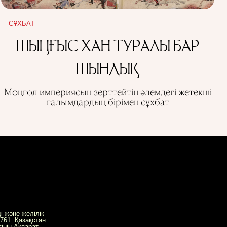
СҰХБАТ
ШЫҢҒЫС ХАН ТУРАЛЫ БАР
ШЫНДЫҚ
Моңғол империясын зерттейтін әлемдегі жетекші
ғалымдардың бірімен сұхбат
і және желілік
61. Қазақстан
інің Ақпарат