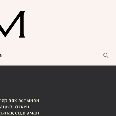
EN
гер аяқ астынан
саңыз, өткен
ынақ сізді аман