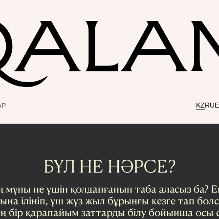
KZ
RU
АР
БҰЛ НЕ НӘРСЕ?
 мұны не үшін қолданғанын таба аласыз ба? Е
ына ілініп, үш жүз жыл бұрынғы кезге тап бол
ң бір қарапайым заттарды білу бойынша осы с