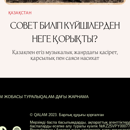
ҚАЗАҚСТАН
СОВЕТ БИЛІГІ КҮЙШІЛЕРДЕН
НЕГЕ ҚОРЫҚТЫ?
Қазақпен егіз музыкалық жанрдағы қасірет,
қарсылық пен саяси насихат
M ЖОБАСЫ ТУРАЛЫ
QALAM-ДАҒЫ ЖАРНАМА
© QALAM 2023. Барлық құқығы қорғалған
Мерзімді баспа басылымдарды, ақпараттық агенттіктерд
баспаларды есепке алу туралы куәлік №KZ25VPY000777
Республикасы Ақпарат және әлеуметтік даму министрліг