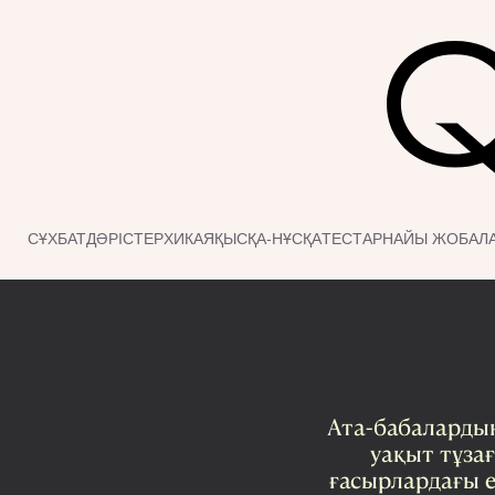
СҰХБАТ
ДӘРІСТЕР
ХИКАЯ
ҚЫСҚА-НҰСҚА
ТЕСТ
АРНАЙЫ ЖОБАЛ
Ата-бабалардың
уақыт тұзағ
ғасырлардағы е