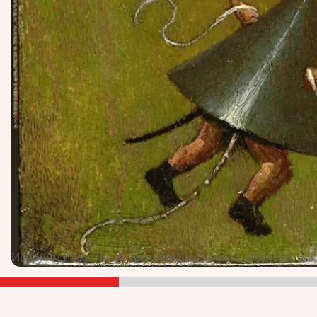
Иероним Босх. Әулие Антонийдің азғыруы. 1500-1510 ж