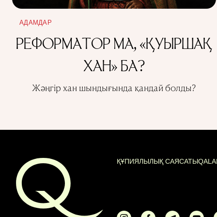
АДАМДАР
РЕФОРМАТОР МА, «ҚУЫРШАҚ
ХАН» БА?
Жәңгір хан шындығында қандай болды?
ҚҰПИЯЛЫЛЫҚ САЯСАТЫ
QALA